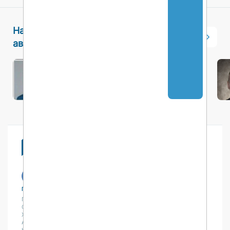
Наши
Стань автором
авторы
Трошков
Егор
Викторович
163
Публикации
Учебный центр
Публикации
Учебный центр
Обсуждения
Выбрать обучение
Журнал
Форматы и опции
Антологии