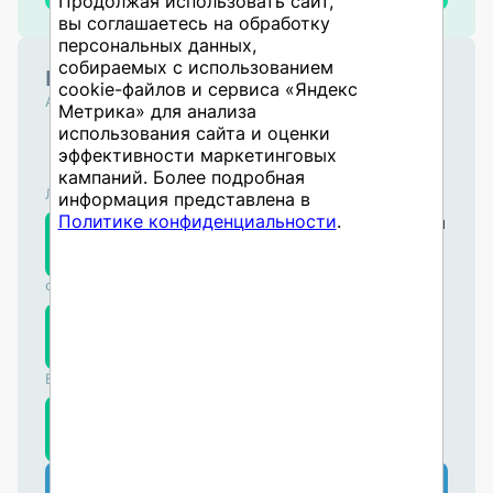
Продолжая использовать сайт,
вы соглашаетесь на обработку
персональных данных,
собираемых с использованием
Ближайшие курсы
cookie-файлов и сервиса «Яндекс
Администрирование
Метрика» для анализа
Настройка производительности систем
использования сайта и оценки
на основе SAP NW ABAP
эффективности маркетинговых
кампаний. Более подробная
10.08.2026
Логистика
информация представлена в
Политике конфиденциальности
.
Настройки в управлении материальными
SMM
потоками в SAP
304
10.08.2026
Финансы и учёт
Планирование производственных затрат
SCO
в SAP
302
11.08.2026
Бизнес-аналитика
SAP BusinessObjects WebIntelligence –
BIBOW
Продвинутый
301
12.08.2026
Перейти в учебный центр