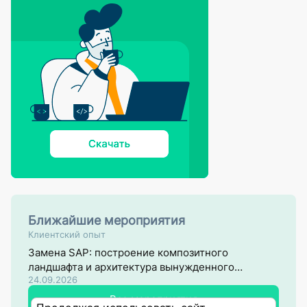
Ближайшие мероприятия
Клиентский опыт
Замена SAP: построение композитного
ландшафта и архитектура вынужденного
24.09.2026
перехода
Все мероприятия