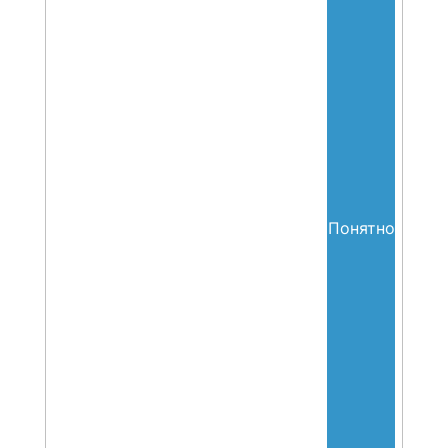
Весенняя сессия мастер-
классов SAPLAND — 2024. 
Материалы
Понятно