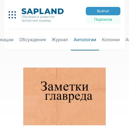
Войти!
Обучение и развитие
Подписка
проектных команд
икации
Обсуждения
Журнал
Антологии
Колонки
А