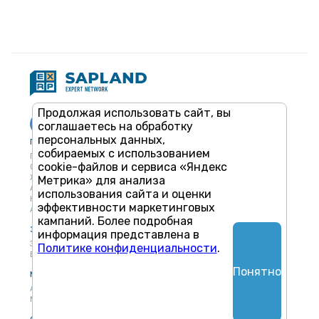
Продолжая использовать сайт, вы
соглашаетесь на обработку
персональных данных,
Публикации
Учебный центр
собираемых с использованием
Публикации
Учебный центр
cookie-файлов и сервиса «Яндекс
Обсуждения
Выбрать обучение
Журнал
Форматы и опции
Метрика» для анализа
Антологии
использования сайта и оценки
Колонки
эффективности маркетинговых
Авторы
кампаний. Более подробная
Экспертная сеть
Партнерская сеть
информация представлена в
Экспертная сеть
Политике конфиденциальности
.
Вакансии
Понятно
Мероприятия
Новости
Анонсы мероприятий
Материалы мероприятий