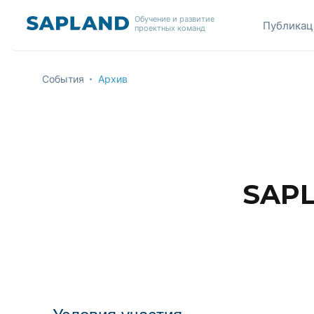
Обучение и развитие
Публикац
проектных команд
События
Архив
SAPL