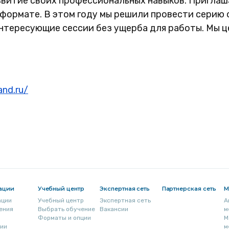
звитие своих профессиональных навыков. Приглаша
формате. В этом году мы решили провести серию он
интересующие сессии без ущерба для работы. Мы ц
and.ru/
ации
Учебный центр
Экспертная сеть
Партнерская сеть
М
ации
Учебный центр
Экспертная сеть
А
ения
Выбрать обучение
Вакансии
м
Форматы и опции
М
гии
м