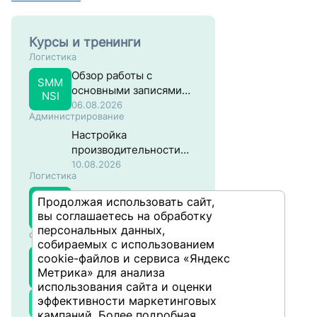
Курсы и тренинги
Логистика
Обзор работы с
SMM
основными записями
NSI
материалов в разрезе
06.08.2026
Администрирование
закупок
Настройка
производительности
систем на основе SAP
10.08.2026
Логистика
NW ABAP
Настройки в
Продолжая использовать сайт,
SMM
управлении
304
вы соглашаетесь на обработку
материальными
10.08.2026
персональных данных,
Финансы и учёт
потоками в SAP
собираемых с использованием
Планирование
cookie-файлов и сервиса «Яндекс
SCO
производственных
Метрика» для анализа
302
затрат в SAP
11.08.2026
использования сайта и оценки
эффективности маркетинговых
Все курсы
кампаний. Более подробная