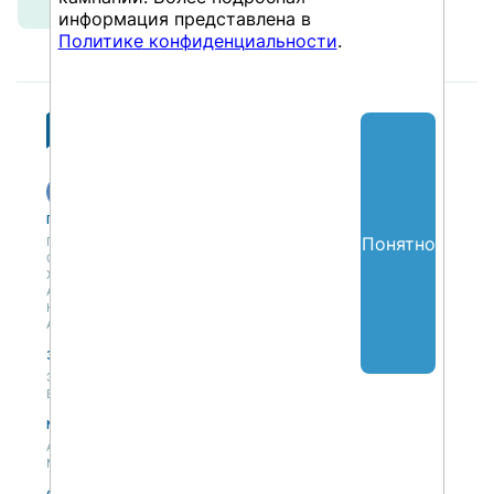
информация представлена в
Политике конфиденциальности
.
Публикации
Учебный центр
Понятно
Публикации
Учебный центр
Обсуждения
Выбрать обучение
Журнал
Форматы и опции
Антологии
Колонки
Авторы
Экспертная сеть
Партнерская сеть
Экспертная сеть
Вакансии
Мероприятия
Новости
Анонсы мероприятий
Материалы мероприятий