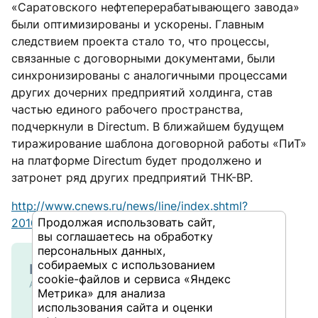
«Саратовского нефтеперерабатывающего завода»
были оптимизированы и ускорены. Главным
следствием проекта стало то, что процессы,
связанные с договорными документами, были
синхронизированы с аналогичными процессами
других дочерних предприятий холдинга, став
частью единого рабочего пространства,
подчеркнули в Directum. В ближайшем будущем
тиражирование шаблона договорной работы «ПиТ»
на платформе Directum будет продолжено и
затронет ряд других предприятий ТНК-BP.
http://www.cnews.ru/news/line/index.shtml?
Продолжая использовать сайт,
2010/04/15/386731
вы соглашаетесь на обработку
персональных данных,
собираемых с использованием
Курсы и тренинги
cookie-файлов и сервиса «Яндекс
Администрирование
Метрика» для анализа
Настройка
использования сайта и оценки
производительности