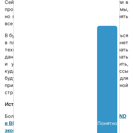
Сейчас ERP-система требует, чтобы вы заходили в
программу, нажимали кнопки, заполняли формы,
но все идет к тому, что машины будут выполнять
все эти действия самостоятельно.
В будущем задача пользователя будет заключаться
в планировании и оценке результатов. ERP станет
технической системой, которая будет получать
данные, правильно их обрабатывать, агрегировать
и указывать, какие действия нужно выполнить,
куда пойти и что сделать. Все рутинные процессы
будут автоматизированы, а человек останется для
принятия решений и выработки производственной
стратегии.
Источник:
.
Компьютерра
Больше новостей читайте в
сообществе SAPLAND
и телеграм-канале
Понятно
в ВК
SAPLAND: Новости
.
экосистемы