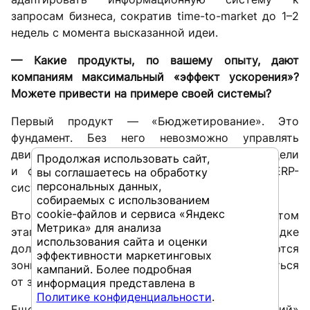
запросам бизнеса, сократив time-to-market до 1–2
недель с момента высказанной идеи.
— Какие продукты, по вашему опыту, дают
компаниям максимальный «эффект ускорения»?
Можете привести на примере своей системы?
Первый продукт — «Бюджетирование». Это
фундамент. Без него невозможно управлять
движением компании: сначала мы фиксируем цели
Продолжая использовать сайт,
и формируем бюджет, а после — через ERP-
вы соглашаетесь на обработку
персональных данных,
системы собираем фактические данные.
собираемых с использованием
cookie-файлов и сервиса «Яндекс
Второй — «Планирование производства». На этом
Метрика» для анализа
этапе становится ясно, как и в каком порядке
использования сайта и оценки
должны выполняться заказы, а также выявляются
эффективности маркетинговых
зоны, где структура затрат начинает отклоняться
кампаний. Более подробная
от запланированной.
информация представлена в
Политике конфиденциальности
.
Еще один — «Единый центр принятия решений»