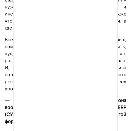
нужен для оценки правильных методик и
инструментов, мониторинга ситуации, а также
чтобы понять, где затраты были оправданными, а
где деньги были потрачены неэффективно.
Все они играют важную роль, так как, во-первых,
помогают структурировать стратегию и понять,
куда двигаться дальше. Во-вторых, как двигаться с
разбивкой на конкретный производственный план.
И, наконец, с помощью правильного анализа
полученных результатов можно принимать
решения о необходимых корректировках на всех
уровнях.
— Если представить ERP через 10 лет — она
вообще будет похожа на то, что мы называем ERP
(СУР) сегодня? Или нас ждет совсем другой
формат управления бизнесом?