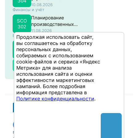
304
материальными
10.08.2026
Финансы и учёт
потоками в SAP
Планирование
SCO
производственных
302
затрат в SAP
11.08.2026
Бизнес-аналитика
Продолжая использовать сайт,
вы соглашаетесь на обработку
SAP BusinessObjects
BIBOW
персональных данных,
WebIntelligence –
301
собираемых с использованием
Продвинутый
12.08.2026
cookie-файлов и сервиса «Яндекс
Все курсы
Метрика» для анализа
использования сайта и оценки
эффективности маркетинговых
кампаний. Более подробная
информация представлена в
Политике конфиденциальности
.
Публикации
Учебный центр