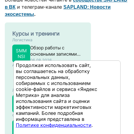
и телеграм-канале
в ВК
SAPLAND: Новости
.
экосистемы
Курсы и тренинги
Логистика
Обзор работы с
SMM
основными записями
NSI
материалов в разрезе
06.08.2026
Продолжая использовать сайт,
Администрирование
закупок
вы соглашаетесь на обработку
Настройка
персональных данных,
производительности
собираемых с использованием
систем на основе SAP
10.08.2026
cookie-файлов и сервиса «Яндекс
Логистика
NW ABAP
Метрика» для анализа
Настройки в
использования сайта и оценки
SMM
управлении
304
эффективности маркетинговых
материальными
10.08.2026
кампаний. Более подробная
Финансы и учёт
потоками в SAP
информация представлена в
Планирование
Политике конфиденциальности
.
SCO
производственных
302