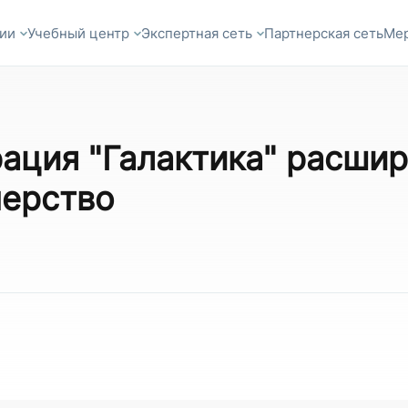
ии
Учебный центр
Экспертная сеть
Партнерская сеть
Ме
рация "Галактика" расши
нерство