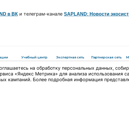
и телеграм-канале
ND в ВК
SAPLAND: Новости экосис
ации
Учебный центр
Экспертная сеть
Партнерская сеть
М
ации
Учебный центр
Экспертная сеть
А
оглашаетесь на обработку персональных данных, соби
ения
Выбрать обучение
Вакансии
м
рвиса «Яндекс Метрика» для анализа использования са
Форматы и опции
М
ых кампаний. Более подробная информация представл
ии
м
и
ция
ки
ты
о со
Редакция не несет ответственности за
18+ © 2009 