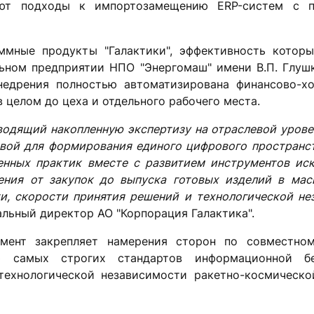
ают подходы к импортозамещению ERP-систем с п
ммные продукты "Галактики", эффективность котор
ьном предприятии НПО "Энергомаш" имени В.П. Глушк
внедрения полностью автоматизирована финансово-хо
в целом до цеха и отдельного рабочего места.
еводящий накопленную экспертизу на отраслевой урове
овой для формирования единого цифрового пространс
енных практик вместе с развитием инструментов иск
ления от закупок до выпуска готовых изделий в мас
и, скорости принятия решений и технологической не
ральный директор АО "Корпорация Галактика".
мент закрепляет намерения сторон по совместно
 самых строгих стандартов информационной без
технологической независимости ракетно-космическо