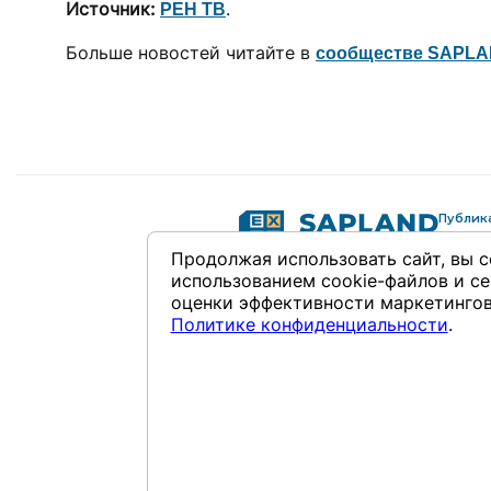
Источник:
.
РЕН ТВ
Больше новостей читайте в
сообществе SAPLA
Публик
Публик
Продолжая использовать сайт, вы с
Обсужд
использованием cookie-файлов и се
Журнал
оценки эффективности маркетингов
Антолог
Колонк
Политике конфиденциальности
.
Авторы
О нас
Концеп
Полити
Контак
Републикация материалов — тольк