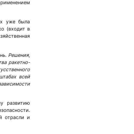
рименением
ых уже была
о (входит в
зяйственная
нь. Решения,
тва ракетно-
усственного
штабах всей
зависимости
му развитию
опасности.
й отрасли и