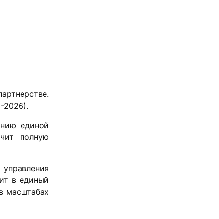
партнерстве.
-2026).
анию единой
ечит полную
 управления
ит в единый
 в масштабах