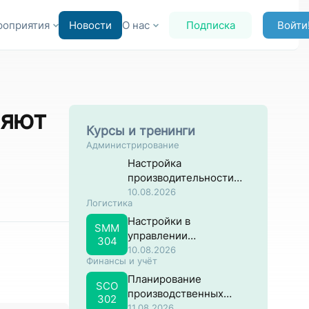
роприятия
Новости
О нас
Подписка
Войти
ряют
Курсы и тренинги
Администрирование
Настройка
производительности
систем на основе SAP
10.08.2026
Логистика
NW ABAP
Настройки в
SMM
управлении
304
материальными
10.08.2026
Финансы и учёт
потоками в SAP
Планирование
SCO
производственных
302
затрат в SAP
11.08.2026