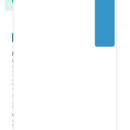
Публикации
Учебный центр
Публикации
Учебный центр
Обсуждения
Выбрать обучение
Журнал
Форматы и опции
Антологии
Колонки
Авторы
Экспертная сеть
Партнерская сеть
Экспертная сеть
Вакансии
Мероприятия
Новости
Анонсы мероприятий
Материалы мероприятий