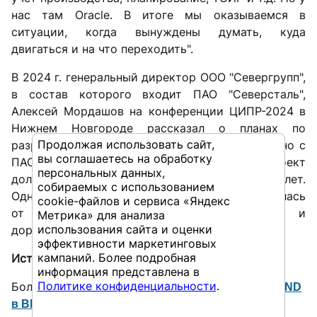
нас там Oracle. В итоге мы оказываемся в
ситуации, когда вынуждены думать, куда
двигаться и на что переходить".
В 2024 г. генеральный директор ООО "Севергрупп",
в состав которого входит ПАО "Северсталь",
Алексей Мордашов на конференции ЦИПР-2024 в
Нижнем Новгороде рассказал о планах по
Продолжая использовать сайт,
разработке российского аналога SAP совместно с
вы соглашаетесь на обработку
ПАО "Сибур Холдинг". Инвестиции в проект
персональных данных,
должны были составить около $1 млрд на пять лет.
собираемых с использованием
Однако спустя ровно год "Северсталь" отказалась
cookie-файлов и сервиса «Яндекс
от проекта по причине его сложности и
Метрика» для анализа
использования сайта и оценки
дороговизны.
эффективности маркетинговых
кампаний. Более подробная
Источник:
.
ComNews
информация представлена в
Политике конфиденциальности
.
Больше новостей читайте в
сообществе SAPLAND
и телеграм-канале
в ВК
SAPLAND: Новости