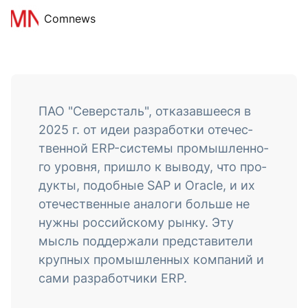
Comnews
ПАО "Се­вер­сталь", от­ка­зав­шее­ся в
2025 г. от идеи раз­ра­бот­ки оте­чес­
твен­ной ERP-сис­те­мы про­мыш­лен­но­
го уров­ня, приш­ло к вы­воду, что про­
дук­ты, по­доб­ные SAP и Oracle, и их
оте­чес­твен­ные ана­логи боль­ше не
нуж­ны рос­сий­ско­му рын­ку. Эту
мысль под­дер­жа­ли пред­ста­вите­ли
круп­ных про­мыш­лен­ных ком­па­ний и
са­ми раз­ра­бот­чи­ки ERP.