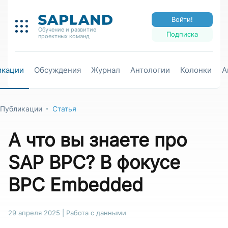
Войти!
Обучение и развитие
Подписка
проектных команд
икации
Обсуждения
Журнал
Антологии
Колонки
А
Публикации
Статья
А что вы знаете про
SAP BPC? В фокусе
BPC Embedded
29 апреля 2025
|
Работа с данными