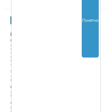
Понятно
Публикации
Учебный центр
Публикации
Учебный центр
Обсуждения
Выбрать обучение
Журнал
Форматы и опции
Антологии
Колонки
Авторы
Экспертная сеть
Партнерская сеть
Экспертная сеть
Вакансии
Мероприятия
Новости
Анонсы мероприятий
Материалы мероприятий
О нас
Концепция
Политики