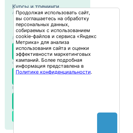
Курсы и тренинги
Продолжая использовать сайт,
Администрирование
вы соглашаетесь на обработку
Настройка
персональных данных,
производительности
собираемых с использованием
систем на основе SAP
10.08.2026
cookie-файлов и сервиса «Яндекс
Логистика
NW ABAP
Метрика» для анализа
Настройки в
использования сайта и оценки
SMM
управлении
эффективности маркетинговых
304
материальными
10.08.2026
кампаний. Более подробная
Финансы и учёт
потоками в SAP
информация представлена в
Планирование
Политике конфиденциальности
.
SCO
производственных
302
затрат в SAP
11.08.2026
Бизнес-аналитика
SAP BusinessObjects
BIBOW
WebIntelligence –
301
Продвинутый
12.08.2026
Все курсы