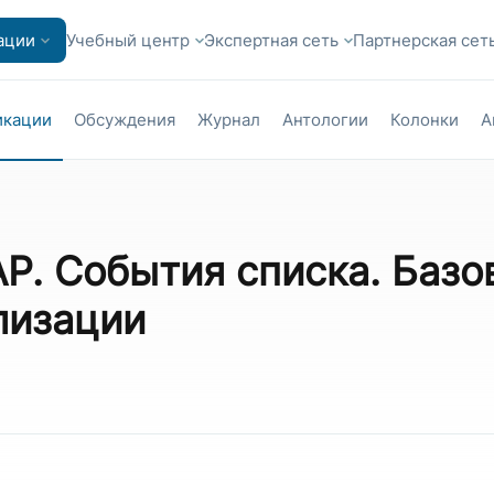
ации
Учебный центр
Экспертная сеть
Партнерская сет
икации
Обсуждения
Журнал
Антологии
Колонки
А
AP. События списка. Базо
лизации