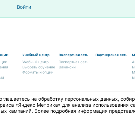
Войти
ации
Учебный центр
Экспертная сеть
Партнерская сеть
М
ации
Учебный центр
Экспертная сеть
А
ения
Выбрать обучение
Вакансии
м
Форматы и опции
М
ии
м
и
оглашаетесь на обработку персональных данных, соби
ция
рвиса «Яндекс Метрика» для анализа использования са
ки
ых кампаний. Более подробная информация представл
ты
о со
Редакция не несет ответственности за
18+ © 2009 
ения
высказывания пользователей на сайте.