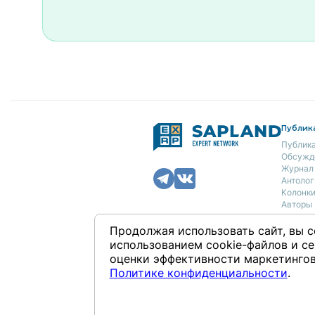
Публик
Публик
Обсужд
Журнал
Антолог
Колонк
Авторы
О нас
Продолжая использовать сайт, вы с
Концеп
использованием cookie-файлов и се
Полити
оценки эффективности маркетингов
Контак
Политике конфиденциальности
.
Републикация материалов — тольк
ссылкой на SAPLAND.RU, с разреш