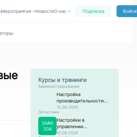
ь
Мероприятия
Новости
О нас
Подписка
Войти
вторы
вые
Курсы и тренинги
Администрирование
Настройка
производительности
систем на основе SAP
10.08.2026
Логистика
NW ABAP
Настройки в
SMM
управлении
304
материальными
10.08.2026