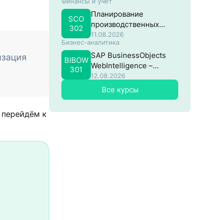
Финансы и учёт
потоками в SAP
Планирование
SCO
производственных
302
затрат в SAP
11.08.2026
Бизнес-аналитика
SAP BusinessObjects
изация
BIBOW
WebIntelligence –
301
Продвинутый
12.08.2026
Все курсы
, перейдём к