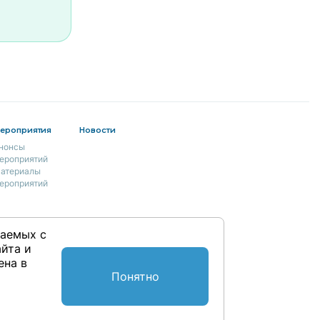
ероприятия
Новости
нонсы
ероприятий
атериалы
ероприятий
раемых с
йта и
ена в
Понятно
- 2026, Издательство ООО «Эксперт
РП». Все права защищены.