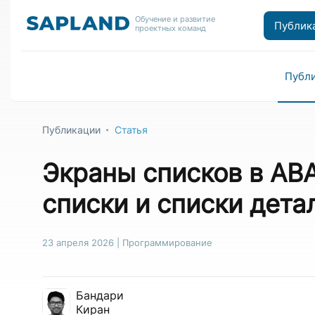
Обучение и развитие
Публик
проектных команд
Публ
Публикации
Статья
Экраны списков в AB
списки и списки дета
23 апреля 2026
|
Программирование
Бандари
Киран