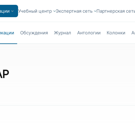
ации
Учебный центр
Экспертная сеть
Партнерская сет
икации
Обсуждения
Журнал
Антологии
Колонки
А
AP