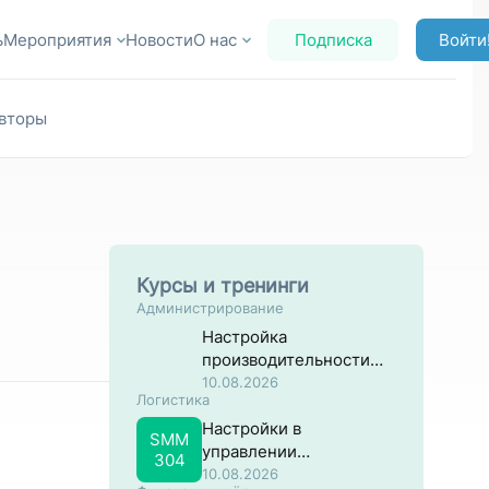
ь
Мероприятия
Новости
О нас
Подписка
Войти
вторы
Курсы и тренинги
Администрирование
Настройка
производительности
систем на основе SAP
10.08.2026
Логистика
NW ABAP
Настройки в
SMM
управлении
304
материальными
10.08.2026