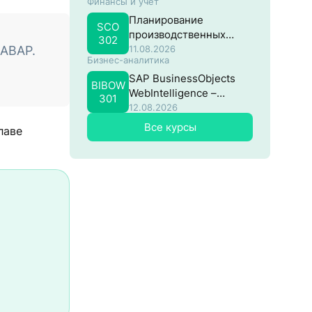
Финансы и учёт
потоками в SAP
Планирование
SCO
производственных
302
затрат в SAP
 ABAP.
11.08.2026
Бизнес-аналитика
SAP BusinessObjects
BIBOW
WebIntelligence –
301
Продвинутый
12.08.2026
Все курсы
лаве