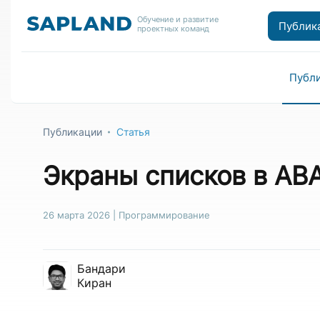
Обучение и развитие
Публик
проектных команд
Публ
Публикации
Статья
Экраны списков в AB
26 марта 2026
|
Программирование
Бандари
Киран