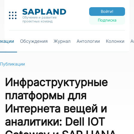
Войти!
Обучение и развитие
Подписка
проектных команд
икации
Обсуждения
Журнал
Антологии
Колонки
А
Публикации
Инфраструктурные
платформы для
Интернета вещей и
аналитики: Dell IOT