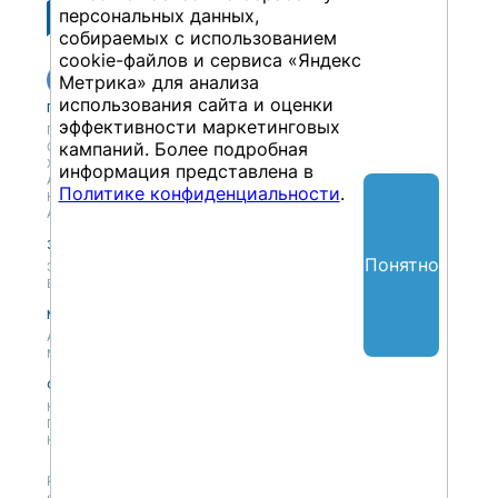
персональных данных,
собираемых с использованием
cookie-файлов и сервиса «Яндекс
Метрика» для анализа
использования сайта и оценки
Публикации
Учебный центр
эффективности маркетинговых
Публикации
Учебный центр
кампаний. Более подробная
Обсуждения
Выбрать обучение
Журнал
Форматы и опции
информация представлена в
Антологии
Политике конфиденциальности
.
Колонки
Авторы
Экспертная сеть
Партнерская сеть
Понятно
Экспертная сеть
Вакансии
Мероприятия
Новости
Анонсы мероприятий
Материалы мероприятий
О нас
Концепция
Политики
Контакты
Републикация материалов — только со ссылкой на