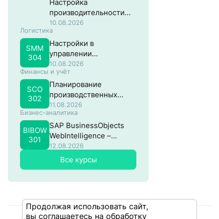
Настройка
производительности
систем на основе SAP
10.08.2026
Логистика
NW ABAP
Настройки в
SMM
управлении
304
материальными
10.08.2026
Финансы и учёт
потоками в SAP
Планирование
SCO
производственных
302
затрат в SAP
11.08.2026
Бизнес-аналитика
SAP BusinessObjects
BIBOW
WebIntelligence –
301
Продвинутый
12.08.2026
Все курсы
Продолжая использовать сайт,
вы соглашаетесь на обработку