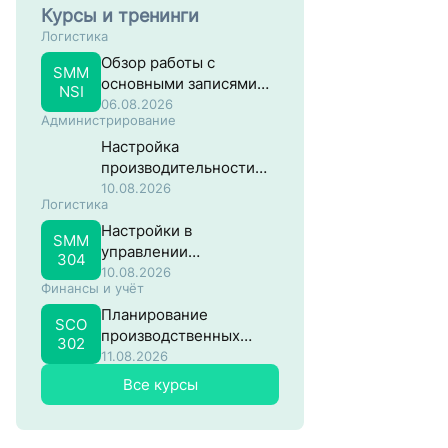
Курсы и тренинги
Логистика
Обзор работы с
SMM
основными записями
NSI
материалов в разрезе
06.08.2026
Администрирование
закупок
Настройка
производительности
систем на основе SAP
10.08.2026
Логистика
NW ABAP
Настройки в
SMM
управлении
304
материальными
10.08.2026
Финансы и учёт
потоками в SAP
Планирование
SCO
производственных
302
затрат в SAP
11.08.2026
Все курсы