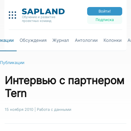
Войти!
Обучение и развитие
Подписка
проектных команд
икации
Обсуждения
Журнал
Антологии
Колонки
А
Публикации
Интервью с партнером
Tern
15 ноября 2010
|
Работа с данными