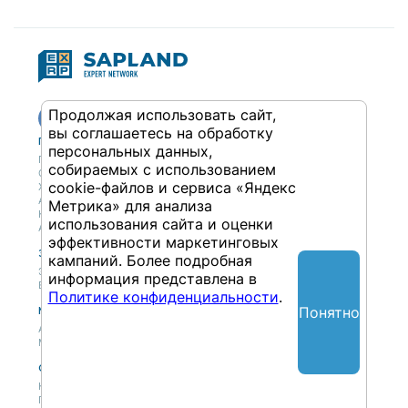
Продолжая использовать сайт,
вы соглашаетесь на обработку
Публикации
Учебный центр
персональных данных,
Публикации
Учебный центр
собираемых с использованием
Обсуждения
Выбрать обучение
cookie-файлов и сервиса «Яндекс
Журнал
Форматы и опции
Антологии
Метрика» для анализа
Колонки
использования сайта и оценки
Авторы
эффективности маркетинговых
Экспертная сеть
Партнерская сеть
кампаний. Более подробная
Экспертная сеть
информация представлена в
Вакансии
Политике конфиденциальности
.
Понятно
Мероприятия
Новости
Анонсы мероприятий
Материалы мероприятий
О нас
Концепция
Политики