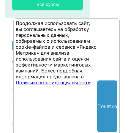
Все курсы
Продолжая использовать сайт,
вы соглашаетесь на обработку
персональных данных,
собираемых с использованием
cookie-файлов и сервиса «Яндекс
Метрика» для анализа
использования сайта и оценки
эффективности маркетинговых
Публикации
Учебный центр
кампаний. Более подробная
Публикации
Учебный центр
информация представлена в
Обсуждения
Выбрать обучение
Политике конфиденциальности
.
Журнал
Форматы и опции
Антологии
Колонки
Авторы
Понятно
Экспертная сеть
Партнерская сеть
Экспертная сеть
Вакансии
Мероприятия
Новости
Анонсы мероприятий