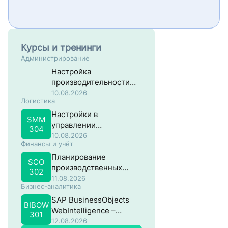
Курсы и тренинги
Администрирование
Настройка
производительности
систем на основе SAP
10.08.2026
Логистика
NW ABAP
Настройки в
SMM
управлении
304
материальными
10.08.2026
Финансы и учёт
потоками в SAP
Планирование
SCO
производственных
302
затрат в SAP
11.08.2026
Бизнес-аналитика
SAP BusinessObjects
BIBOW
WebIntelligence –
301
Продвинутый
12.08.2026