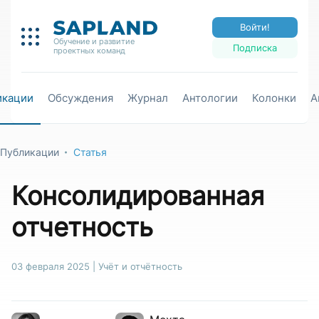
Войти!
Обучение и развитие
Подписка
проектных команд
икации
Обсуждения
Журнал
Антологии
Колонки
А
Публикации
Статья
Консолидированная
отчетность
03 февраля 2025
|
Учёт и отчётность