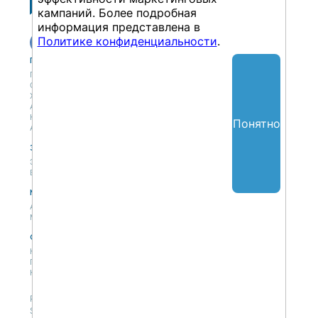
кампаний. Более подробная
информация представлена в
Политике конфиденциальности
.
Публикации
Учебный центр
Публикации
Учебный центр
Обсуждения
Выбрать обучение
Журнал
Форматы и опции
Антологии
Колонки
Понятно
Авторы
Экспертная сеть
Партнерская сеть
Экспертная сеть
Вакансии
Мероприятия
Новости
Анонсы мероприятий
Материалы мероприятий
О нас
Концепция
Политики
Контакты
Републикация материалов — только со ссылкой на
SAPLAND.RU, с разрешения редакции сайта.