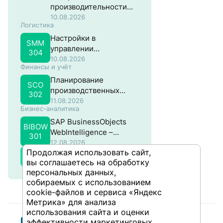
производительности
систем на основе SAP
10.08.2026
Логистика
NW ABAP
Настройки в
SMM
управлении
304
материальными
10.08.2026
Финансы и учёт
потоками в SAP
Планирование
SCO
производственных
302
затрат в SAP
11.08.2026
Бизнес-аналитика
SAP BusinessObjects
BIBOW
WebIntelligence –
301
Продвинутый
12.08.2026
Продолжая использовать сайт,
Все курсы
вы соглашаетесь на обработку
персональных данных,
собираемых с использованием
cookie-файлов и сервиса «Яндекс
Метрика» для анализа
использования сайта и оценки
эффективности маркетинговых