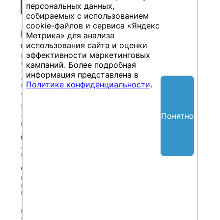
персональных данных,
собираемых с использованием
cookie-файлов и сервиса «Яндекс
Метрика» для анализа
использования сайта и оценки
Публикации
Учебный центр
эффективности маркетинговых
Публикации
Учебный центр
Обсуждения
кампаний. Более подробная
Выбрать обучение
Журнал
Форматы и опции
информация представлена в
Антологии
Политике конфиденциальности
.
Колонки
Авторы
Экспертная сеть
Партнерская сеть
Понятно
Экспертная сеть
Вакансии
Мероприятия
Новости
Анонсы мероприятий
Материалы мероприятий
О нас
Концепция
Политики
Контакты
Републикация материалов — только со ссылкой на
SAPLAND.RU, с разрешения редакции сайта.