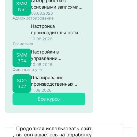
Обзор работы с
SMM
основными записями
NSI
материалов в разрезе
06.08.2026
Администрирование
закупок
Настройка
производительности
систем на основе SAP
10.08.2026
Логистика
NW ABAP
Настройки в
SMM
управлении
304
материальными
10.08.2026
Финансы и учёт
потоками в SAP
Планирование
SCO
производственных
302
затрат в SAP
11.08.2026
Все курсы
Продолжая использовать сайт,
вы соглашаетесь на обработку