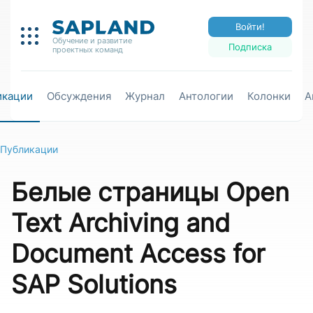
Войти!
Обучение и развитие
Подписка
проектных команд
икации
Обсуждения
Журнал
Антологии
Колонки
А
Публикации
Белые страницы Open
Text Archiving and
Document Access for
SAP Solutions