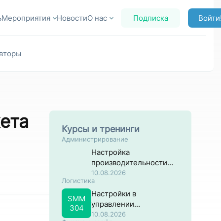
ь
Мероприятия
Новости
О нас
Подписка
Войти
вторы
ета
Курсы и тренинги
Администрирование
Настройка
производительности
систем на основе SAP
10.08.2026
Логистика
NW ABAP
Настройки в
SMM
управлении
304
материальными
10.08.2026