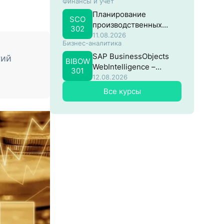
Финансы и учёт
потоками в SAP
Планирование
SCO
производственных
302
затрат в SAP
11.08.2026
Бизнес-аналитика
SAP BusinessObjects
гий
BIBOW
WebIntelligence –
301
Продвинутый
12.08.2026
Все курсы