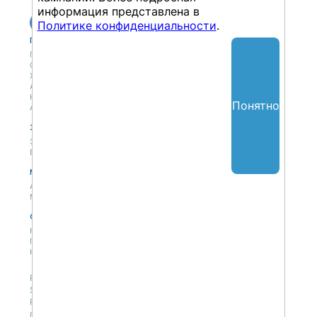
информация представлена в
Политике конфиденциальности
.
Публикации
Учебный центр
Публикации
Учебный центр
Обсуждения
Выбрать обучение
Журнал
Форматы и опции
Антологии
Колонки
Понятно
Авторы
Экспертная сеть
Партнерская сеть
Экспертная сеть
Вакансии
Мероприятия
Новости
Анонсы мероприятий
Материалы мероприятий
О нас
Концепция
Политики
Контакты
Републикация материалов — только со ссылкой на
SAPLAND.RU, с разрешения редакции сайта.
Редакция не несет ответственности за высказывания
пользователей на сайте.