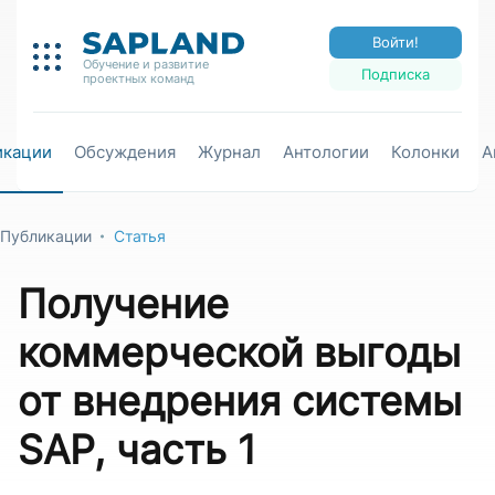
Войти!
Обучение и развитие
Подписка
проектных команд
икации
Обсуждения
Журнал
Антологии
Колонки
А
Публикации
Статья
Получение
коммерческой выгоды
от внедрения системы
SAP, часть 1