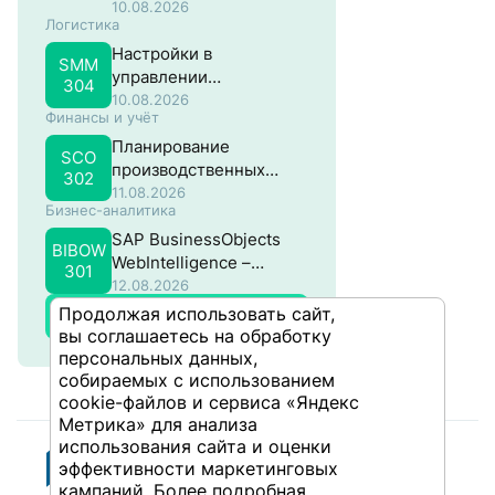
систем на основе SAP
10.08.2026
Логистика
NW ABAP
Настройки в
SMM
управлении
304
материальными
10.08.2026
Финансы и учёт
потоками в SAP
Планирование
SCO
производственных
302
затрат в SAP
11.08.2026
Бизнес-аналитика
SAP BusinessObjects
BIBOW
WebIntelligence –
301
Продвинутый
12.08.2026
Продолжая использовать сайт,
Все курсы
вы соглашаетесь на обработку
персональных данных,
собираемых с использованием
cookie-файлов и сервиса «Яндекс
Метрика» для анализа
использования сайта и оценки
эффективности маркетинговых
кампаний. Более подробная