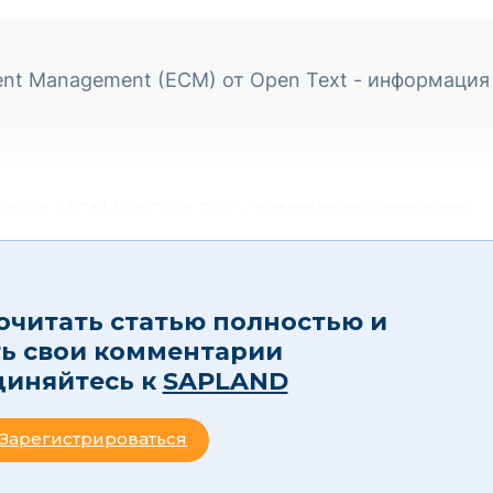
ent Management (ECM) от Open Text - информация
ement ( ECM ) от Open Text -
информация о продукте
очитать статью полностью и
ть свои комментарии
диняйтесь к
SAPLAND
Зарегистрироваться