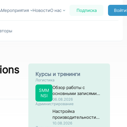
ь
Мероприятия
Новости
О нас
Подписка
Войти
вторы
ions
Курсы и тренинги
Логистика
Обзор работы с
SMM
основными записями
NSI
материалов в разрезе
06.08.2026
Администрирование
закупок
Настройка
производительности
систем на основе SAP
10.08.2026