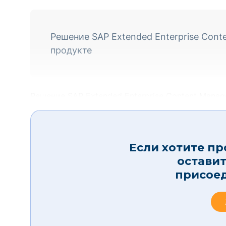
Решение SAP Extended Enterprise Cont
продукте
Решение SAP Extended Enterprise Content Manag
Если хотите пр
остави
присое