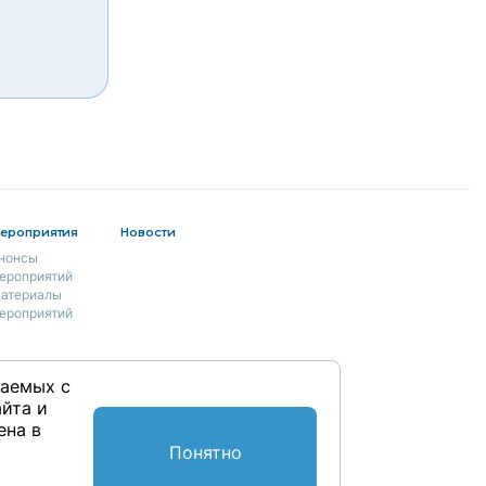
ероприятия
Новости
нонсы
ероприятий
атериалы
ероприятий
раемых с
йта и
ена в
Понятно