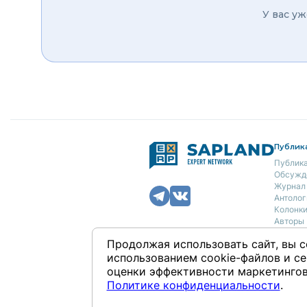
У вас уж
Публик
Публик
Обсужд
Журнал
Антолог
Колонк
Авторы
Продолжая использовать сайт, вы с
О нас
использованием cookie-файлов и се
Концеп
оценки эффективности маркетингов
Полити
Контак
Политике конфиденциальности
.