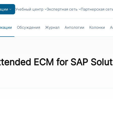
ации
Учебный центр
Экспертная сеть
Партнерская сет
икации
Обсуждения
Журнал
Антологии
Колонки
А
tended ECM for SAP Solut