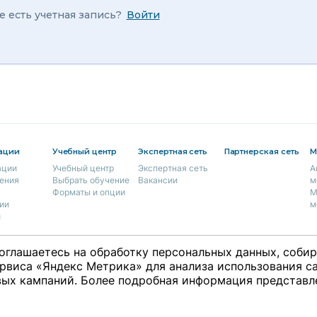
е есть учетная запись?
Войти
ации
Учебный центр
Экспертная сеть
Партнерская сеть
М
ации
Учебный центр
Экспертная сеть
А
ения
Выбрать обучение
Вакансии
м
Форматы и опции
М
ии
м
и
оглашаетесь на обработку персональных данных, соби
рвиса «Яндекс Метрика» для анализа использования са
ция
ых кампаний. Более подробная информация представл
ки
ты