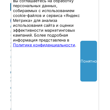
вы соглашаетесь на обработку
персональных данных,
собираемых с использованием
cookie-файлов и сервиса «Яндекс
Метрика» для анализа
использования сайта и оценки
Публикации
Учебный центр
эффективности маркетинговых
Публикации
Учебный центр
кампаний. Более подробная
Обсуждения
Выбрать обучение
Журнал
Форматы и опции
информация представлена в
Антологии
Политике конфиденциальности
.
Колонки
Авторы
Экспертная сеть
Партнерская сеть
Понятно
Экспертная сеть
Вакансии
Мероприятия
Новости
Анонсы мероприятий
Материалы мероприятий
О нас
Концепция
Политики
Контакты
Републикация материалов — только со ссылкой на