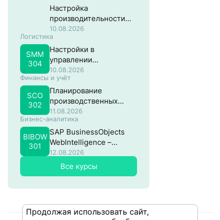
Настройка
производительности
систем на основе SAP
10.08.2026
Логистика
NW ABAP
Настройки в
SMM
управлении
304
материальными
10.08.2026
Финансы и учёт
потоками в SAP
Планирование
SCO
производственных
302
затрат в SAP
11.08.2026
Бизнес-аналитика
SAP BusinessObjects
BIBOW
WebIntelligence –
301
Продвинутый
12.08.2026
Все курсы
Продолжая использовать сайт,