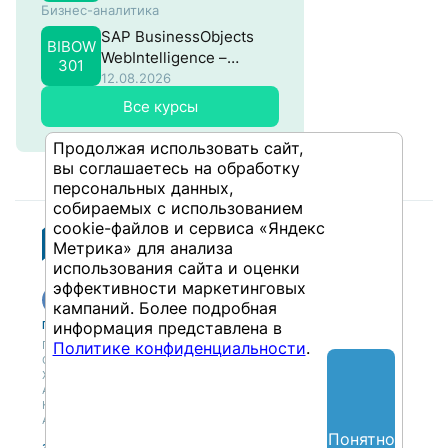
Бизнес-аналитика
SAP BusinessObjects
BIBOW
WebIntelligence –
301
Продвинутый
12.08.2026
Все курсы
Продолжая использовать сайт,
вы соглашаетесь на обработку
персональных данных,
собираемых с использованием
cookie-файлов и сервиса «Яндекс
Метрика» для анализа
использования сайта и оценки
эффективности маркетинговых
кампаний. Более подробная
информация представлена в
Публикации
Учебный центр
Политике конфиденциальности
.
Публикации
Учебный центр
Обсуждения
Выбрать обучение
Журнал
Форматы и опции
Антологии
Колонки
Авторы
Понятно