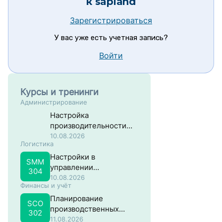
к
sapland
Зарегистрироваться
У вас уже есть учетная запись?
Войти
Курсы и тренинги
Администрирование
Настройка
производительности
систем на основе SAP
10.08.2026
Логистика
NW ABAP
Настройки в
SMM
управлении
304
материальными
10.08.2026
Финансы и учёт
потоками в SAP
Планирование
SCO
производственных
302
затрат в SAP
11.08.2026