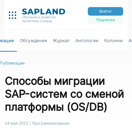
Войти!
Обучение и развитие
Подписка
проектных команд
икации
Обсуждения
Журнал
Антологии
Колонки
А
Публикации
Способы миграции
SAP-систем со сменой
платформы (OS/DB)
04 мая 2022
|
Программирование