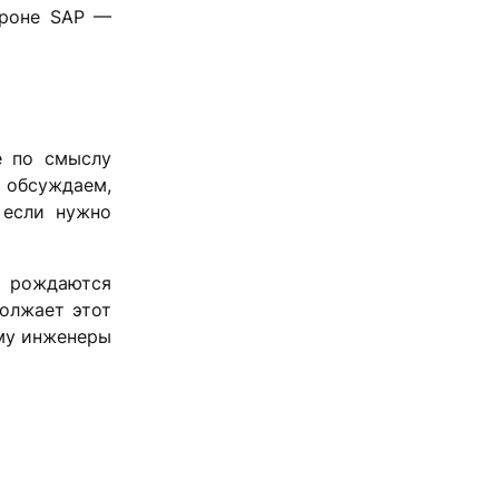
ороне SAP —
е по смыслу
ы обсуждаем,
 если нужно
х рождаются
олжает этот
ему инженеры