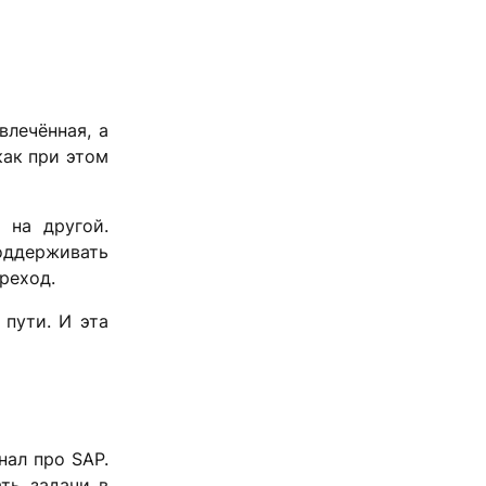
влечённая, а
как при этом
 на другой.
поддерживать
реход.
пути. И эта
нал про SAP.
ть задачи в