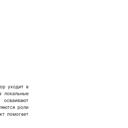
ор уходит в
а локальные
ы осваивают
ляются роли
ект помогает