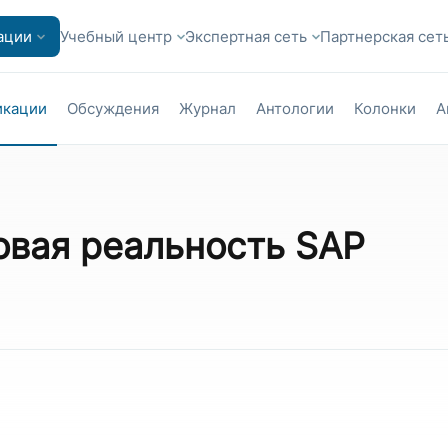
ации
Учебный центр
Экспертная сеть
Партнерская сет
икации
Обсуждения
Журнал
Антологии
Колонки
А
овая реальность SAP