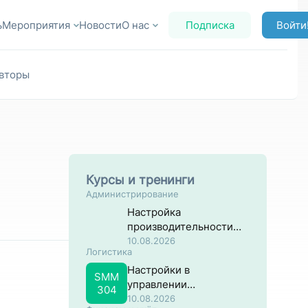
ь
Мероприятия
Новости
О нас
Подписка
Войти
вторы
Курсы и тренинги
Администрирование
Настройка
производительности
систем на основе SAP
10.08.2026
Логистика
NW ABAP
Настройки в
SMM
управлении
304
материальными
10.08.2026