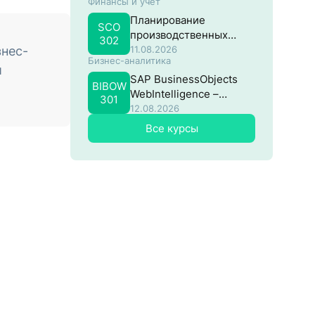
Финансы и учёт
потоками в SAP
Планирование
SCO
производственных
302
затрат в SAP
знес-
11.08.2026
Бизнес-аналитика
и
SAP BusinessObjects
BIBOW
WebIntelligence –
301
Продвинутый
12.08.2026
Все курсы