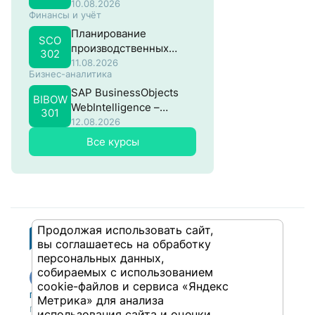
материальными
10.08.2026
Финансы и учёт
потоками в SAP
Планирование
SCO
производственных
302
затрат в SAP
11.08.2026
Бизнес-аналитика
SAP BusinessObjects
BIBOW
WebIntelligence –
301
Продвинутый
12.08.2026
Все курсы
Продолжая использовать сайт,
вы соглашаетесь на обработку
персональных данных,
собираемых с использованием
cookie-файлов и сервиса «Яндекс
Публикации
Учебный центр
Метрика» для анализа
Публикации
Учебный центр
использования сайта и оценки