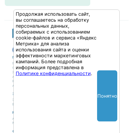
Продолжая использовать сайт,
вы соглашаетесь на обработку
персональных данных,
собираемых с использованием
cookie-файлов и сервиса «Яндекс
Метрика» для анализа
использования сайта и оценки
эффективности маркетинговых
Публикации
Учебный центр
кампаний. Более подробная
Публикации
Учебный центр
информация представлена в
Обсуждения
Выбрать обучение
Журнал
Форматы и опции
Политике конфиденциальности
.
Антологии
Колонки
Авторы
Экспертная сеть
Партнерская сеть
Понятно
Экспертная сеть
Вакансии
Мероприятия
Новости
Анонсы мероприятий
Материалы мероприятий
О нас