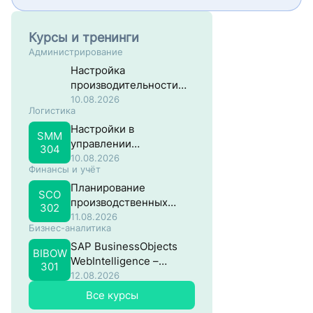
Курсы и тренинги
Администрирование
Настройка
производительности
систем на основе SAP
10.08.2026
Логистика
NW ABAP
Настройки в
SMM
управлении
304
материальными
10.08.2026
Финансы и учёт
потоками в SAP
Планирование
SCO
производственных
302
затрат в SAP
11.08.2026
Бизнес-аналитика
SAP BusinessObjects
BIBOW
WebIntelligence –
301
Продвинутый
12.08.2026
Все курсы