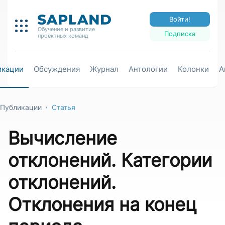
Войти!
Обучение и развитие
Подписка
проектных команд
икации
Обсуждения
Журнал
Антологии
Колонки
А
Публикации
Статья
Вычисление
отклонений. Категории
отклонений.
Отклонения на конец