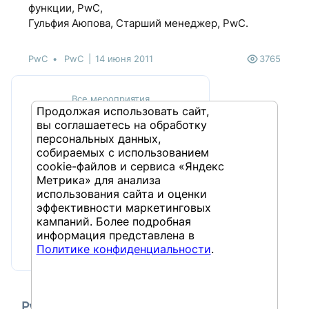
функции, PwC,
Гульфия Аюпова, Старший менеджер, PwC.
PwC
PwC
14 июня 2011
3765
Все мероприятия
Продолжая использовать сайт,
вы соглашаетесь на обработку
персональных данных,
собираемых с использованием
cookie-файлов и сервиса «Яндекс
Метрика» для анализа
использования сайта и оценки
эффективности маркетинговых
Круглый стол для
кампаний. Более подробная
финансовых директоров.
информация представлена в
Совместно с PwC
Политике конфиденциальности
.
Рубрика