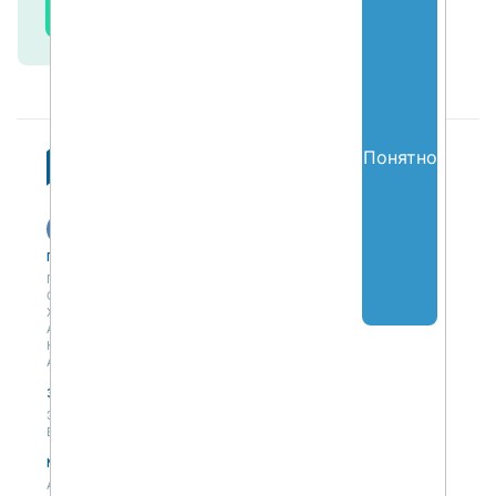
Все курсы
Понятно
Публикации
Учебный центр
Публикации
Учебный центр
Обсуждения
Выбрать обучение
Журнал
Форматы и опции
Антологии
Колонки
Авторы
Экспертная сеть
Партнерская сеть
Экспертная сеть
Вакансии
Мероприятия
Новости
Анонсы мероприятий