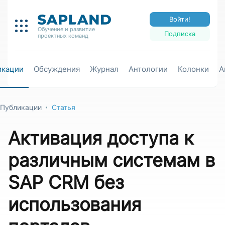
Войти!
Обучение и развитие
Подписка
проектных команд
икации
Обсуждения
Журнал
Антологии
Колонки
А
Публикации
Статья
Активация доступа к
различным системам в
SAP CRM без
использования