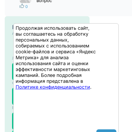
вопрос
0
Курсы и тренинги
Продолжая использовать сайт,
вы соглашаетесь на обработку
Администрирование
персональных данных,
Настройка
собираемых с использованием
производительности
cookie-файлов и сервиса «Яндекс
систем на основе SAP
10.08.2026
Метрика» для анализа
Логистика
NW ABAP
использования сайта и оценки
Настройки в
SMM
эффективности маркетинговых
управлении
304
кампаний. Более подробная
материальными
10.08.2026
информация представлена в
Финансы и учёт
потоками в SAP
Политике конфиденциальности
.
Планирование
SCO
производственных
302
затрат в SAP
11.08.2026
Бизнес-аналитика
SAP BusinessObjects
BIBOW
WebIntelligence –
301
Продвинутый
12.08.2026