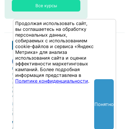
Все курсы
Продолжая использовать сайт,
вы соглашаетесь на обработку
персональных данных,
собираемых с использованием
cookie-файлов и сервиса «Яндекс
Метрика» для анализа
использования сайта и оценки
эффективности маркетинговых
кампаний. Более подробная
Публикации
Учебный центр
Публикации
Учебный центр
информация представлена в
Обсуждения
Выбрать обучение
Политике конфиденциальности
.
Журнал
Форматы и опции
Антологии
Колонки
Авторы
Понятно
Экспертная сеть
Партнерская сеть
Экспертная сеть
Вакансии
Мероприятия
Новости
Анонсы мероприятий