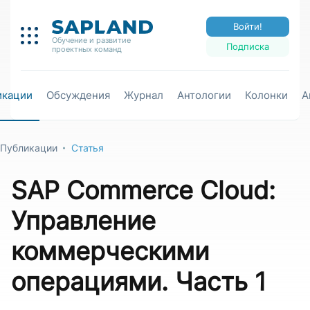
Войти!
Обучение и развитие
Подписка
проектных команд
икации
Обсуждения
Журнал
Антологии
Колонки
А
Публикации
Статья
SAP Commerce Cloud:
Управление
коммерческими
операциями. Часть 1