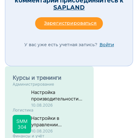
комментарии присоединяйтесь к
SAPLAND
Зарегистрироваться
У вас уже есть учетная запись?
Войти
Курсы и тренинги
Администрирование
Настройка
производительности
систем на основе SAP
10.08.2026
Логистика
NW ABAP
Настройки в
SMM
управлении
304
материальными
10.08.2026
Финансы и учёт
потоками в SAP