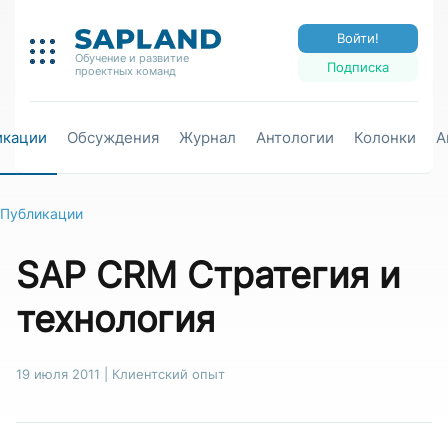
Войти!
Обучение и развитие
Подписка
проектных команд
икации
Обсуждения
Журнал
Антологии
Колонки
А
Публикации
SAP CRM Стратегия и
технология
19 июля 2011
|
Клиентский опыт