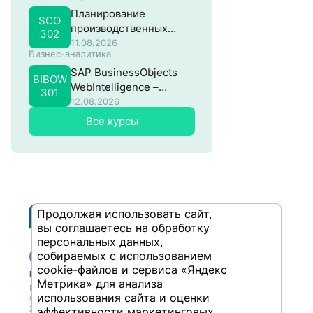
Планирование
SCO
производственных
302
затрат в SAP
11.08.2026
Бизнес-аналитика
SAP BusinessObjects
BIBOW
WebIntelligence –
301
Продвинутый
12.08.2026
Все курсы
Продолжая использовать сайт,
вы соглашаетесь на обработку
персональных данных,
собираемых с использованием
cookie-файлов и сервиса «Яндекс
Публикации
Учебный центр
Метрика» для анализа
Публикации
Учебный центр
использования сайта и оценки
Обсуждения
Выбрать обучение
Журнал
Форматы и опции
эффективности маркетинговых