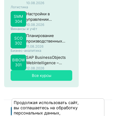
систем на основе SAP
10.08.2026
Логистика
NW ABAP
Настройки в
SMM
управлении
304
материальными
10.08.2026
Финансы и учёт
потоками в SAP
Планирование
SCO
производственных
302
затрат в SAP
11.08.2026
Бизнес-аналитика
SAP BusinessObjects
BIBOW
WebIntelligence –
301
Продвинутый
12.08.2026
Все курсы
Продолжая использовать сайт,
вы соглашаетесь на обработку
персональных данных,