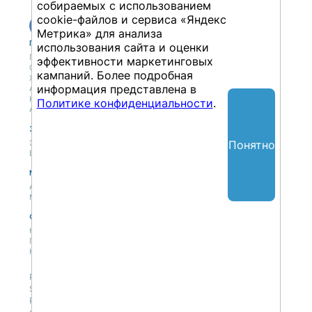
собираемых с использованием
cookie-файлов и сервиса «Яндекс
Метрика» для анализа
Публикации
Учебный центр
использования сайта и оценки
Публикации
Учебный центр
эффективности маркетинговых
Обсуждения
Выбрать обучение
кампаний. Более подробная
Журнал
Форматы и опции
информация представлена в
Антологии
Колонки
Политике конфиденциальности
.
Авторы
Экспертная сеть
Партнерская сеть
Понятно
Экспертная сеть
Вакансии
Мероприятия
Новости
Анонсы мероприятий
Материалы мероприятий
О нас
Концепция
Политики
Контакты
Републикация материалов — только со ссылкой на
SAPLAND.RU, с разрешения редакции сайта.
Редакция не несет ответственности за высказывания