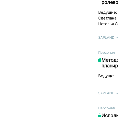
ролев
Ведущие:
Светлана 
Наталья 
SAPLAND
Персонал
Методо
планир
Ведущая: 
SAPLAND
Персонал
Исполь