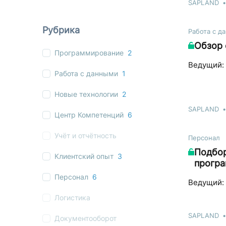
SAPLAND
Рубрика
Работа с д
Обзор 
Программирование
2
Ведущий: 
Работа с данными
1
Новые технологии
2
SAPLAND
Центр Компетенций
6
Учёт и отчётность
Персонал
Подбор
Клиентский опыт
3
програ
Персонал
6
Ведущий: 
Логистика
SAPLAND
Документооборот