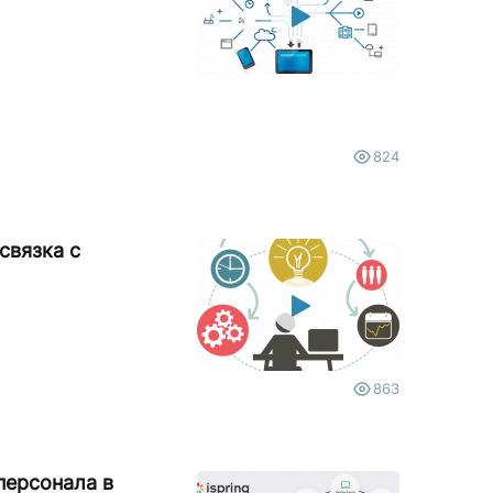
824
связка с
863
персонала в