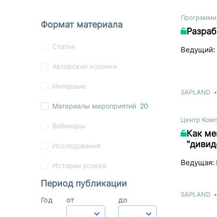
Программи
Формат материала
Разраб
Статьи
Ведущий: 
Авторские колонки
Интервью
SAPLAND
Материалы мероприятий
20
Центр Ком
Вебинары
Как ме
"дивид
Исследования
Ведущая: 
Истории успеха
Период публикации
SAPLAND
Год
от
до