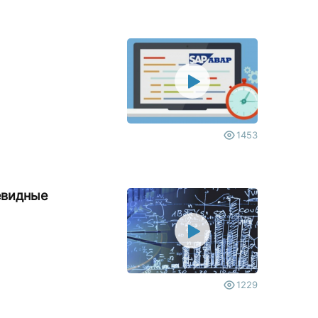
1453
евидные
1229