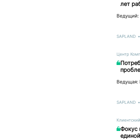
лет ра
Ведущий: 
SAPLAND
Центр Ком
Потреб
пробле
Ведущая: 
SAPLAND
Клиентски
Фокус 
единой