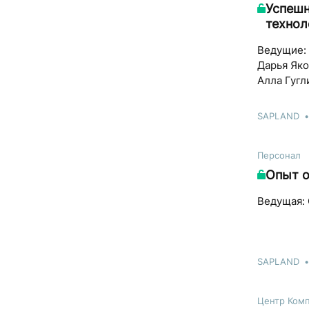
Успешн
технол
Ведущие:
Дарья Яко
Алла Гугл
SAPLAND
Персонал
Опыт о
Ведущая: 
SAPLAND
Центр Ком