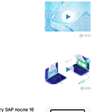
1010
998
ту SAP после 16