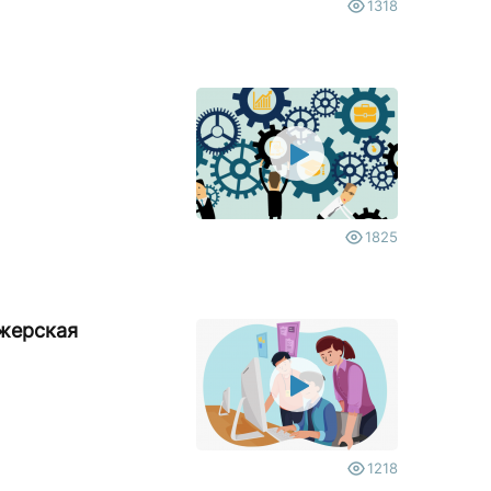
1318
1825
ажерская
1218