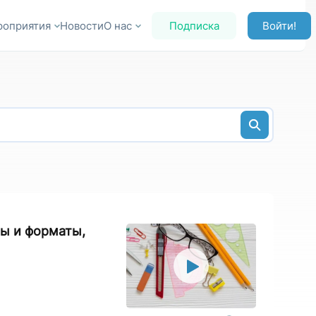
роприятия
Новости
О нас
Подписка
Войти!
сы и форматы,