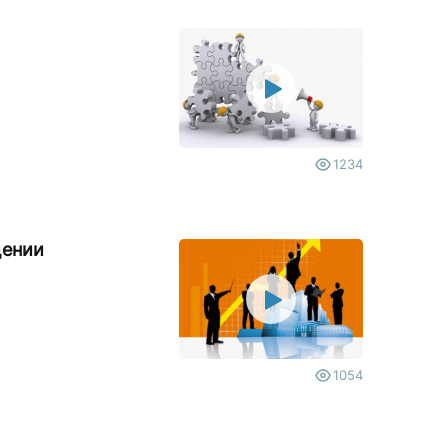
1234
щении
1054