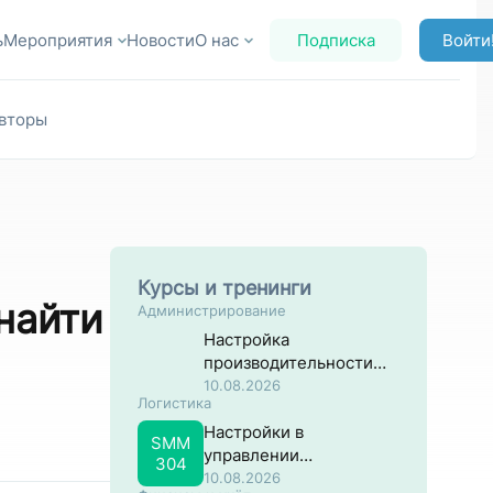
ь
Мероприятия
Новости
О нас
Подписка
Войти
вторы
Курсы и тренинги
найти
Администрирование
Настройка
производительности
систем на основе SAP
10.08.2026
Логистика
NW ABAP
Настройки в
SMM
управлении
304
материальными
10.08.2026