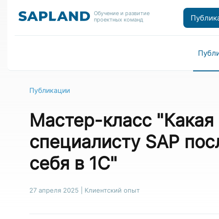
Обучение и развитие
Публик
проектных команд
Публ
Публикации
Мастер-класс "⁠Какая
специалисту SAP посл
себя в 1С"
27 апреля 2025
|
Клиентский опыт