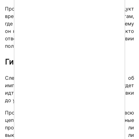
Проблема начинается не там, где продукт
временно не внедрен. Проблема начинается там,
где никто уже не может внятно объяснить, почему
он не внедрен, что мешает следующему шагу, кто
отвечает за движение дальше и при каком условии
полка перестанет быть полкой.
Гипотеза
Следующий содержательный разговор об
импортозамещении корпоративного ПО будет
идти не вокруг закупки, а вокруг пути от поставки
до устойчивой работы в продуктиве.
Проверять придется не один факт покупки, а всю
цепочку внедрения. Перешли ли реальные
процессы на новое решение? Удалось ли
выключить старые системы? Перенесены ли