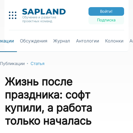
Войти!
Обучение и развитие
Подписка
проектных команд
икации
Обсуждения
Журнал
Антологии
Колонки
А
Публикации
Статья
Жизнь после
праздника: софт
купили, а работа
только началась