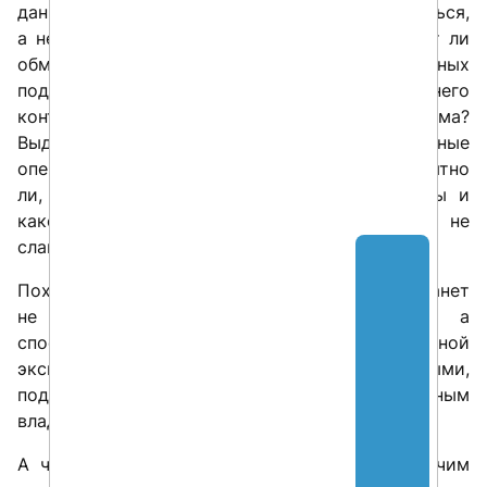
данные так, чтобы ими можно было пользоваться,
а не просто отчитаться о миграции? Работает ли
обмен с соседними системами без ручных
подпорок? Ушли ли пользователи из прежнего
контура или продолжают жить на два дома?
Выдерживает ли новая система регламентные
операции, рабочие и пиковые нагрузки? Понятно
ли, кто ее сопровождает, какие риски сняты и
какой эффект подтвержден эксплуатацией, а не
слайдом?
Похоже, важным показателем новой фазы станет
не объем купленного российского ПО, а
способность решений дойти до продуктивной
эксплуатации: с пользователями, данными,
поддержкой, безопасностью и понятным
владельцем результата.
А что у вас куплено, но еще не стало рабочим