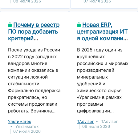
08 июля 2026
07 июля 2026
долгосрочную модель
суверенный контур и
перехода на новую
локальные LLM. О
технологическую
развитии рынка и
Почему в реестр
Новая ERP,
архитектуру. Для этого
стратегиях для
ПО пора добавить
централизация ИТ
необходимо
бизнеса — в
критерий
в одной компании
пересобрать процессы,
материале IT-World.
инновационности
и сквозное
определить
После ухода из России
В 2025 году один из
управление
архитектурные
в 2022 году западных
крупнейших
документами. Как
принципы развития и
вендоров многие
российских и мировых
проходит
выстроить модель
компании оказались в
производителей
цифровизация
перехода между
ситуации ложной
минеральных
«Уралхима»
системами. Об этом
стабильности.
удобрений и
рассказывает
Формально поддержка
химического сырья
Александр Жук,
прекратилась, но
«Уралхим» в рамках
руководитель домена
системы продолжали
программы
ИТ-системы Lenta tech.
работать. Возникла
цифровизации
иллюзия, что лет 5-10
реализовал ряд
Ультиматек
TAdviser
TAdviser
можно ничего не
проектов в области
Ультиматек
06 июля 2026
менять. Особенно это
продаж,
07 июля 2026
касалось тяжелых
экономической и