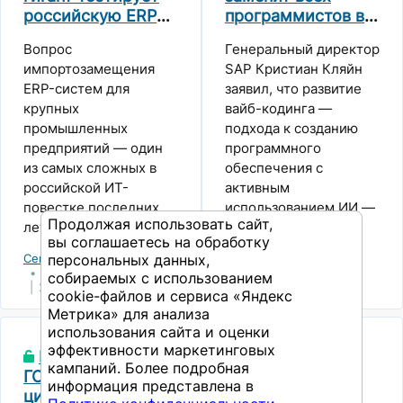
российскую ERP
программистов в
рынка — изучили
для замены SAP в
компании к 2030
подходы бизнеса к
Вопрос
Генеральный директор
ключевых бизнес-
году
выбору систем,
импортозамещения
SAP Кристиан Кляйн
процессах
ключевые критерии и
ERP-систем для
заявил, что развитие
ограничения, с
крупных
вайб-кодинга —
которыми
промышленных
подхода к созданию
сталкиваются
предприятий — один
программного
заказчики. Один из
из самых сложных в
обеспечения с
главных выводов —
российской ИТ-
активным
крупные игроки не
повестке последних
использованием ИИ —
ищут идеальную
Продолжая использовать сайт,
лет. Речь идет не
в перспективе
замену SAP, они
вы соглашаетесь на обработку
просто о смене
четырёх лет может
постепенно переходят
Северсталь
SAP
SAP
персональных данных,
программного
привести к
Северсталь
29 июня 2026
к более прагматичной
собираемых с использованием
обеспечения, а о
исчезновению
29 июня 2026
cookie-файлов и сервиса «Яндекс
модели, отвечая на
переносе
традиционных
Метрика» для анализа
вопрос: как собрать
десятилетиями
разработчиков внутри
использования сайта и оценки
устойчивый ERP-
выстроенных
компании.
эффективности маркетинговых
Михайловский
ландшафт под
Когда
процессов на новую
Автоматизация меняет
кампаний. Более подробная
ГОК создал
конкретные бизнес-
электронная
платформу или
саму природу
информация представлена в
цифровую
задачи и уровень
таблица