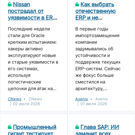
Nissan
Как выбрать
из наиболее
сих пор широко
пострадал от
отечественную
продвинутых
распространены в
уязвимости в ERP-
ERP и не
промышленных
крупнейших
системе
превратить проект
предприятий Казахстана
промышленных
Последние недели
В первые годы
сбежавшей из
в многолетний
в этой сфере.
холдингах. По
стали для Oracle
импортозамещения
России Oracle
риск
словам аналитиков,
крепким испытанием:
компании
вместо
хакеры активно
задумывались об
капиталоемкой
эксплуатируют новые
устойчивости и
замены в условиях
и старые уязвимости в
поддержке текущих
дефицита бюджета
его системах,
ERP-систем. Сейчас
участники рынка
используя
же фокус больше
часто по-прежнему
логистические
сместился на
делают выбор в
цепочки для атак на
архитектуру,
пользу
сотни компаний-
управляемость
продолжения
CNews
CNews
Axenix
Axenix
клиентов. Nissan —
данных, стоимость
02 июля 2026
01 июля 2026
использования
одна из крупнейших
изменений и
иностранных
«удач»
долгосрочные риски. В
решений.
злоумышленников.
мае Axenix провела
Промышленный
Глава SAP: ИИ
исследование
гигант тестирует
заменит всех
российского ERP-