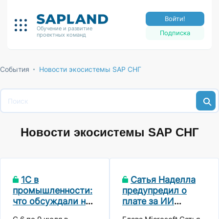
Войти!
Обучение и развитие
Подписка
проектных команд
События
Новости экосистемы SAP СНГ
Новости экосистемы SAP СНГ
1С в
Сатья Наделла
промышленности:
предупредил о
что обсуждали на
плате за ИИ
ИННОПРОМ-2026
раскрытыми