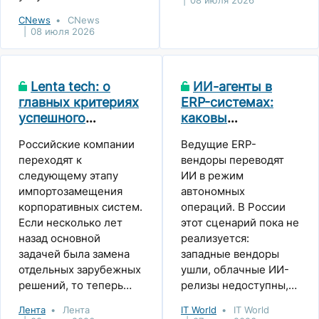
08 июля 2026
CNews
CNews
08 июля 2026
Lenta tech: о
ИИ-агенты в
главных критериях
ERP-системах:
успешного
каковы
импортозамещения
глобальные
Российские компании
Ведущие ERP-
корпоративных
тренды и каким
переходят к
вендоры переводят
систем
путем идет Россия
следующему этапу
ИИ в режим
импортозамещения
автономных
корпоративных систем.
операций. В России
Если несколько лет
этот сценарий пока не
назад основной
реализуется:
задачей была замена
западные вендоры
отдельных зарубежных
ушли, облачные ИИ-
решений, то теперь
релизы недоступны,
бизнесу важно
регуляторы требуют
Лента
Лента
IT World
IT World
выстроить
переходить на