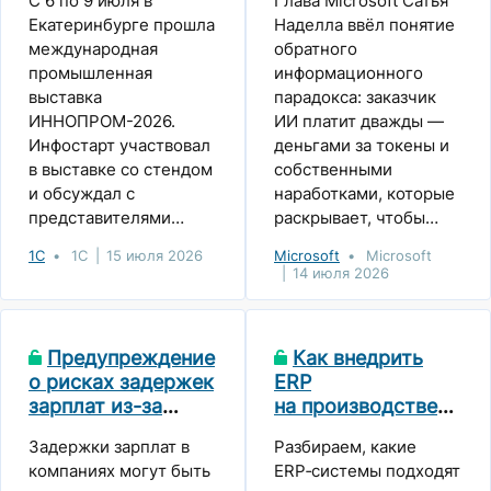
С 6 по 9 июля в
Глава Microsoft Сатья
знаниями
Екатеринбурге прошла
Наделла ввёл понятие
международная
обратного
промышленная
информационного
выставка
парадокса: заказчик
ИННОПРОМ-2026.
ИИ платит дважды —
Инфостарт участвовал
деньгами за токены и
в выставке со стендом
собственными
и обсуждал с
наработками, которые
представителями
раскрывает, чтобы
промышленных
модель отвечала
1С
1С
15 июля 2026
Microsoft
Microsoft
предприятий развитие
точнее. Поставщики
14 июля 2026
ИТ-систем на базе 1С.
дообучают модели на
«выхлопе» —
промптах, действиях
Предупреждение
Как внедрить
агентов и
о рисках задержек
ERP
исправлениях
зарплат из-за
на производстве
пользователей.
сбоев в SAP
в 2026 году
Задержки зарплат в
Разбираем, какие
и не провалить
компаниях могут быть
ERP‑системы подходят
проект