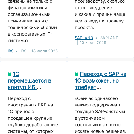
связаны не только с
производству, сколько
финансовыми или
стоит внедрение
организационными
и какие 7 причин чаще
причинами, но и с
всего ведут к провалу
техническими сбоями
проекта.
в корпоративных IT-
SAPLAND
SAPLAND
системах.
10 июля 2026
IBS
IBS
13 июля 2026
1С
Переход с SAP на
перемещается в
1С возможен, но
контур ИБ.
требует
Круглый стол
осмысления и
Переход с
«Сейчас одинаково
экспертов
консолидации
иностранных ERP на
важно поддерживать
опыта
1С принес в
текущие SAP-системы
продакшен крупные,
в устойчивом
глубоко доработанные
состоянии и активно
системы, от которых
искать новые решения.