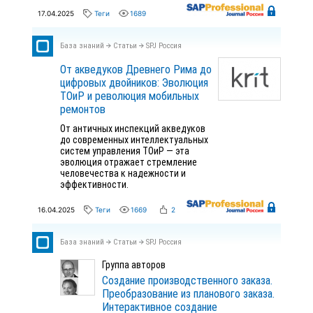
17.04.2025
Теги
1689
База знаний
Статьи
SPJ Россия
От акведуков Древнего Рима до
цифровых двойников: Эволюция
ТОиР и революция мобильных
ремонтов
От античных инспекций акведуков
до современных интеллектуальных
систем управления ТОиР — эта
эволюция отражает стремление
человечества к надежности и
эффективности.
16.04.2025
Теги
1669
2
База знаний
Статьи
SPJ Россия
Группа авторов
Создание производственного заказа.
Преобразование из планового заказа.
Интерактивное создание