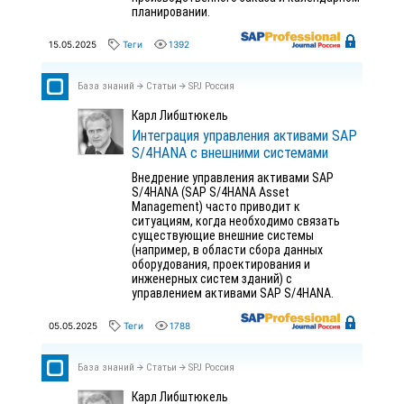
планировании.
15.05.2025
Теги
1392
База знаний
Статьи
SPJ Россия
Карл Либштюкель
Интеграция управления активами SAP
S/4HANA с внешними системами
Внедрение управления активами SAP
S/4HANA (SAP S/4HANA Asset
Management) часто приводит к
ситуациям, когда необходимо связать
существующие внешние системы
(например, в области сбора данных
оборудования, проектирования и
инженерных систем зданий) с
управлением активами SAP S/4HANA.
05.05.2025
Теги
1788
База знаний
Статьи
SPJ Россия
Карл Либштюкель