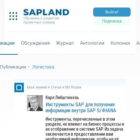
Войти!
Обучение и развитие
Подписка
проектных команд
икации
Обсуждения
Журнал
Антологии
Колонки
А
Публикации
Логистика
База знаний
Статьи
SPJ Россия
Карл Либштюкель
Инструменты SAP для получения
информации внутри SAP S/4HANA
Инструменты, перечисленные в этом
разделе, не влияют на бизнес-процессы и
их отображение в системе SAP. Их задача
заключается в предоставлении вам
необходимой информации, чтобы на её