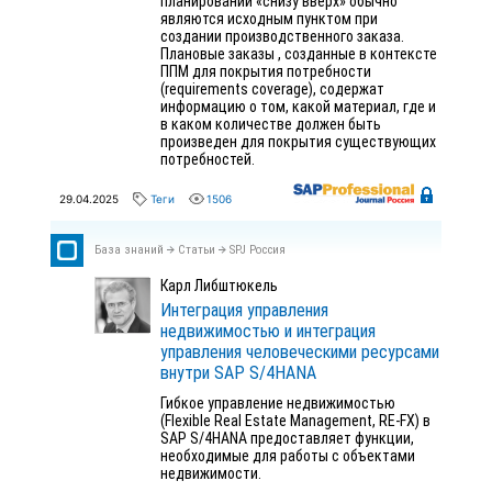
планировании «снизу вверх» обычно
являются исходным пунктом при
создании производственного заказа.
Плановые заказы , созданные в контексте
ППМ для покрытия потребности
(requirements coverage), содержат
информацию о том, какой материал, где и
в каком количестве должен быть
произведен для покрытия существующих
потребностей.
29.04.2025
Теги
1506
База знаний
Статьи
SPJ Россия
Карл Либштюкель
Интеграция управления
недвижимостью и интеграция
управления человеческими ресурсами
внутри SAP S/4HANA
Гибкое управление недвижимостью
(Flexible Real Estate Management, RE-FX) в
SAP S/4HANA предоставляет функции,
необходимые для работы с объектами
недвижимости.